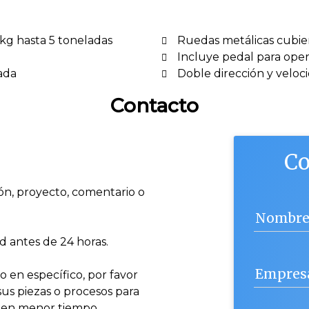
kg hasta 5 toneladas
Ruedas metálicas cubie
Incluye pedal para oper
ada
Doble dirección y veloci
Contacto
Co
ón, proyecto, comentario o
Nombr
ud antes de 24 horas.
Empres
 en específico, por favor
sus piezas o procesos para
a en menor tiempo.