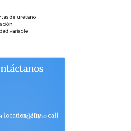
rtas de uretano
ación
dad variable
ntáctanos
e
location_city
call
a
Teléfono