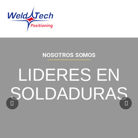
N
O
S
O
T
R
O
S
S
O
M
O
S
LIDERES EN
SOLDADURAS